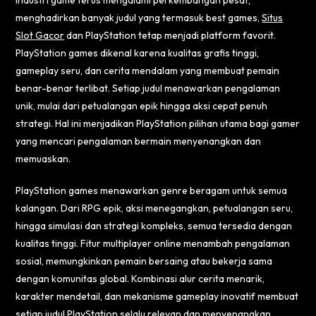
Industri game terus mengalami perkembangan pesat,
menghadirkan banyak judul yang termasuk best games,
Situs
Slot Gacor
dan PlayStation tetap menjadi platform favorit.
PlayStation games dikenal karena kualitas grafis tinggi,
gameplay seru, dan cerita mendalam yang membuat pemain
benar-benar terlibat. Setiap judul menawarkan pengalaman
unik, mulai dari petualangan epik hingga aksi cepat penuh
strategi. Hal ini menjadikan PlayStation pilihan utama bagi gamer
yang mencari pengalaman bermain menyenangkan dan
memuaskan.
PlayStation games menawarkan genre beragam untuk semua
kalangan. Dari RPG epik, aksi menegangkan, petualangan seru,
hingga simulasi dan strategi kompleks, semua tersedia dengan
kualitas tinggi. Fitur multiplayer online menambah pengalaman
sosial, memungkinkan pemain bersaing atau bekerja sama
dengan komunitas global. Kombinasi alur cerita menarik,
karakter mendetail, dan mekanisme gameplay inovatif membuat
setiap judul PlayStation selalu relevan dan menyenangkan