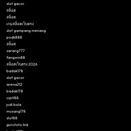
slot gacor
สล็อต
สล็อต
เกมสล็อตเว็บตรง
slot gampang menang
podk888
สล็อต
sarang777
fangwin88
สล็อตเว็บตรง 2026
badak178
slot gacor
arena212
badak178
cipit88
judi bola
musang178
slot88
gurutoto link