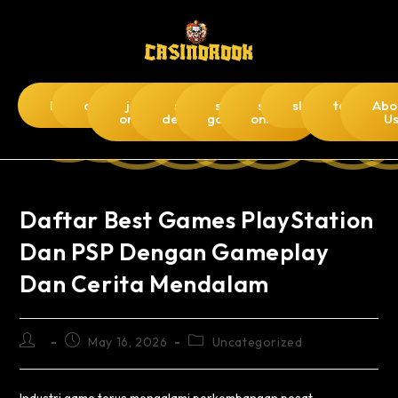
Home
casino
judi
slot
slot
slot
slot5000
togel-
Abo
online
deposit
gacor
online
hk
U
Daftar Best Games PlayStation
Dan PSP Dengan Gameplay
Dan Cerita Mendalam
May 16, 2026
Uncategorized