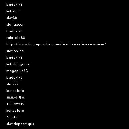
badak178
link slot
slot88
slot gacor
badak178
rajatoto88
https://www.homepascher.com/fixations-et-accessoires/
slot online
badak178
link slot gacor
megaplus88
badak178
slot777
kenzototo
토토사이트
TC Lottery
kenzototo
7meter
slot deposit qris