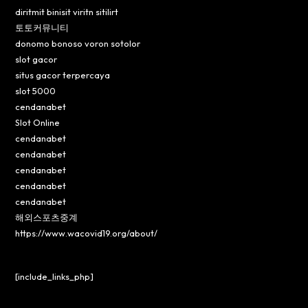
diritmit binisit viritn sitilirt
토토커뮤니티
donomo bonoso voron sotolor
slot gacor
situs gacor terpercaya
slot 5000
cendanabet
Slot Online
cendanabet
cendanabet
cendanabet
cendanabet
cendanabet
해외스포츠중계
https://www.wacovid19.org/about/
[include_links_php]