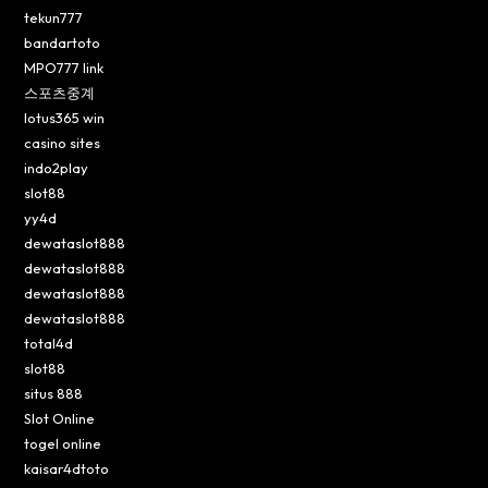
tekun777
bandartoto
MPO777 link
스포츠중계
lotus365 win
casino sites
indo2play
slot88
yy4d
dewataslot888
dewataslot888
dewataslot888
dewataslot888
total4d
slot88
situs 888
Slot Online
togel online
kaisar4dtoto