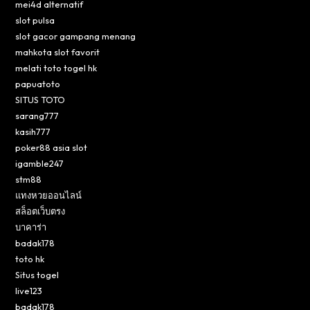
mei4d alternatif
slot pulsa
slot gacor gampang menang
mahkota slot favorit
melati toto togel hk
papuatoto
SITUS TOTO
sarang777
kasih777
poker88 asia slot
igamble247
stm88
แทงหวยออนไลน์
สล็อตเว็บตรง
บาคาร่า
badak178
toto hk
Situs togel
live123
badak178