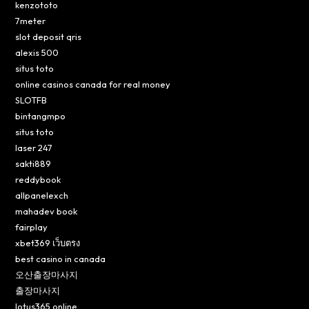
kenzototo
7meter
slot deposit qris
alexis 500
situs toto
online casinos canada for real money
SLOTFB
bintangmpo
situs toto
laser 247
sakti889
reddybook
allpanelexch
mahadev book
fairplay
xbet369 เว็บตรง
best casino in canada
오산출장마사지
출장마사지
lotus365 online