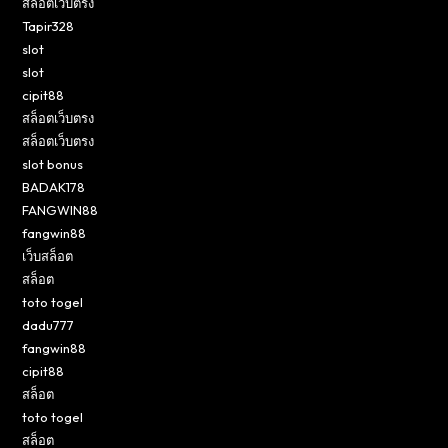
สล็อตเว็บตรง
Tapir328
slot
slot
cipit88
สล็อตเว็บตรง
สล็อตเว็บตรง
slot bonus
BADAK178
FANGWIN88
fangwin88
เว็บสล็อต
สล็อต
toto togel
dadu777
fangwin88
cipit88
สล็อต
toto togel
สล็อต