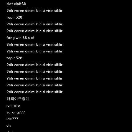
slot cipit88
96lı veren dinimi binisi virin sitilir
tapir 328
96lı veren dinimi binisi virin sitilir
96lı veren dinimi binisi virin sitilir
fang win 88 slot
96lı veren dinimi binisi virin sitilir
96lı veren dinimi binisi virin sitilir
tapir 328
96lı veren dinimi binisi virin sitilir
96lı veren dinimi binisi virin sitilir
96lı veren dinimi binisi virin sitilir
96lı veren dinimi binisi virin sitilir
96lı veren dinimi binisi virin sitilir
해외야구중계
junitoto
sarang777
ide777
vlx