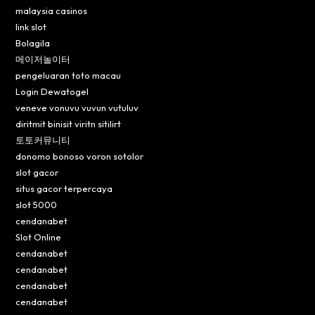
malaysia casinos
link slot
Bolagila
메이저놀이터
pengeluaran toto macau
Login Dewatogel
veneve vonuvu vuvun vutuluv
diritmit binisit viritn sitilirt
토토커뮤니티
donomo bonoso voron sotolor
slot gacor
situs gacor terpercaya
slot 5000
cendanabet
Slot Online
cendanabet
cendanabet
cendanabet
cendanabet