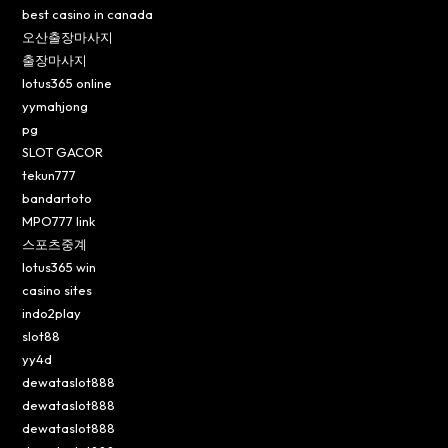
best casino in canada
오산출장마사지
출장마사지
lotus365 online
yymahjong
pg
SLOT GACOR
tekun777
bandartoto
MPO777 link
스포츠중계
lotus365 win
casino sites
indo2play
slot88
yy4d
dewataslot888
dewataslot888
dewataslot888