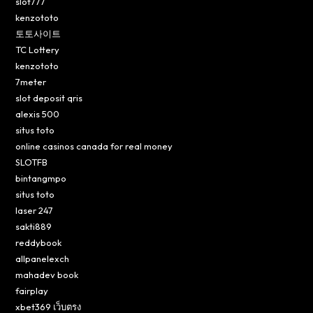
slot777
kenzototo
토토사이트
TC Lottery
kenzototo
7meter
slot deposit qris
alexis 500
situs toto
online casinos canada for real money
SLOTFB
bintangmpo
situs toto
laser 247
sakti889
reddybook
allpanelexch
mahadev book
fairplay
xbet369 เว็บตรง