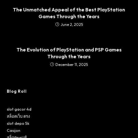
The Unmatched Appeal of the Best PlayStation
Games Through the Years
June 2, 2025
The Evolution of PlayStation and PSP Games
Through the Years
December 11, 2025
Blog Roll
slot gacor 4d
สล็อตเว็บ ตรง
slot depo 5k
Casijon
สล็อตpgแท้