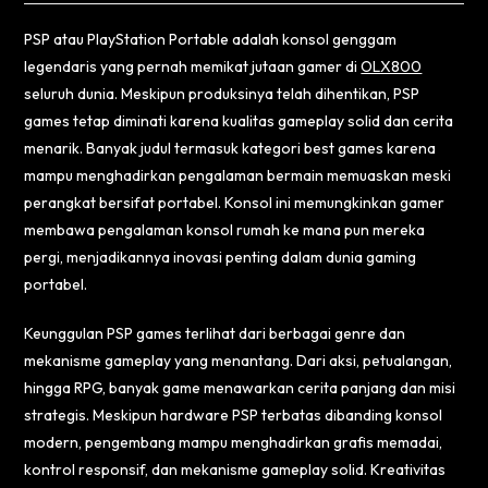
PSP atau PlayStation Portable adalah konsol genggam
legendaris yang pernah memikat jutaan gamer di
OLX800
seluruh dunia. Meskipun produksinya telah dihentikan, PSP
games tetap diminati karena kualitas gameplay solid dan cerita
menarik. Banyak judul termasuk kategori best games karena
mampu menghadirkan pengalaman bermain memuaskan meski
perangkat bersifat portabel. Konsol ini memungkinkan gamer
membawa pengalaman konsol rumah ke mana pun mereka
pergi, menjadikannya inovasi penting dalam dunia gaming
portabel.
Keunggulan PSP games terlihat dari berbagai genre dan
mekanisme gameplay yang menantang. Dari aksi, petualangan,
hingga RPG, banyak game menawarkan cerita panjang dan misi
strategis. Meskipun hardware PSP terbatas dibanding konsol
modern, pengembang mampu menghadirkan grafis memadai,
kontrol responsif, dan mekanisme gameplay solid. Kreativitas