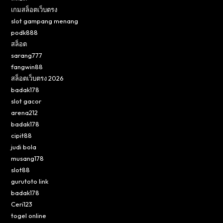
เกมสล็อตเว็บตรง
slot gampang menang
podk888
สล็อต
sarang777
fangwin88
สล็อตเว็บตรง 2026
badak178
slot gacor
arena212
badak178
cipit88
judi bola
musang178
slot88
gurutoto link
badak178
Ceri123
togel online